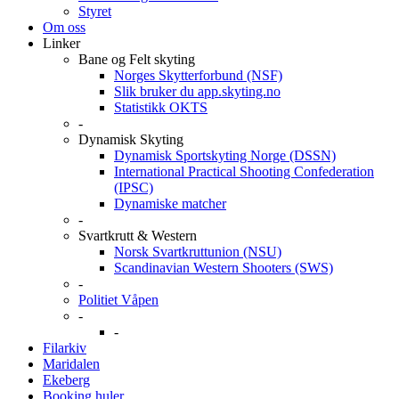
Styret
Om oss
Linker
Bane og Felt skyting
Norges Skytterforbund (NSF)
Slik bruker du app.skyting.no
Statistikk OKTS
-
Dynamisk Skyting
Dynamisk Sportskyting Norge (DSSN)
International Practical Shooting Confederation
(IPSC)
Dynamiske matcher
-
Svartkrutt & Western
Norsk Svartkruttunion (NSU)
Scandinavian Western Shooters (SWS)
-
Politiet Våpen
-
-
Filarkiv
Maridalen
Ekeberg
Booking huler