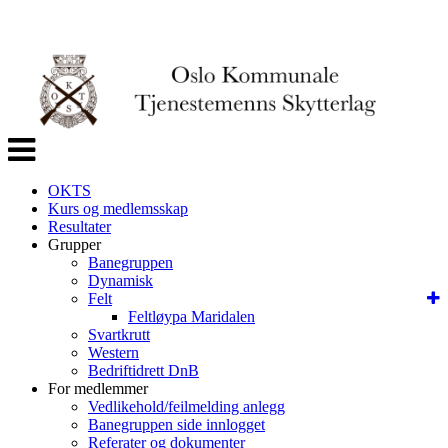
Veksle
navigasjon
OKTS
Kurs og medlemsskap
Resultater
Grupper
Banegruppen
Dynamisk
Felt
Feltløypa Maridalen
Svartkrutt
Western
Bedriftidrett DnB
For medlemmer
Vedlikehold/feilmelding anlegg
Banegruppen side innlogget
Referater og dokumenter