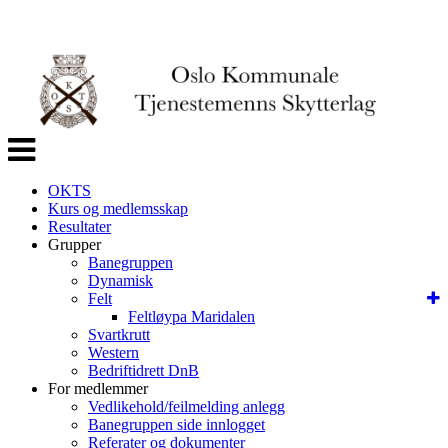
Veksle
navigasjon
OKTS
Kurs og medlemsskap
Resultater
Grupper
Banegruppen
Dynamisk
Felt
Feltløypa Maridalen
Svartkrutt
Western
Bedriftidrett DnB
For medlemmer
Vedlikehold/feilmelding anlegg
Banegruppen side innlogget
Referater og dokumenter