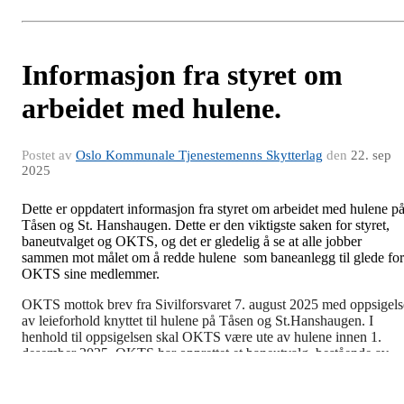
Informasjon fra styret om
arbeidet med hulene.
Postet av
Oslo Kommunale Tjenestemenns Skytterlag
den
22. sep
2025
Dette er oppdatert informasjon fra styret om arbeidet med hulene p
Tåsen og St. Hanshaugen. Dette er den viktigste saken for styret,
baneutvalget og OKTS, og det er gledelig å se at alle jobber
sammen mot målet om å redde hulene som baneanlegg til glede for
OKTS sine medlemmer.
OKTS mottok brev fra Sivilforsvaret 7. august 2025 med oppsigels
av leieforhold knyttet til hulene på Tåsen og St.Hanshaugen. I
henhold til oppsigelsen skal OKTS være ute av hulene innen 1.
desember 2025. OKTS har opprettet et baneutvalg, bestående av
styre- og lagsmedlemmer, som aktivt jobber med å imøtegå
oppsigelsen. Baneutvalget har blant annet innhentet og gjennomgåt
relevant dokumentasjon, samt engasjert advokat, som på vegne av