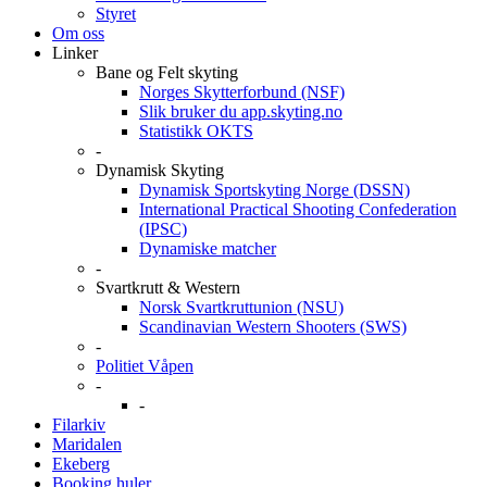
Styret
Om oss
Linker
Bane og Felt skyting
Norges Skytterforbund (NSF)
Slik bruker du app.skyting.no
Statistikk OKTS
-
Dynamisk Skyting
Dynamisk Sportskyting Norge (DSSN)
International Practical Shooting Confederation
(IPSC)
Dynamiske matcher
-
Svartkrutt & Western
Norsk Svartkruttunion (NSU)
Scandinavian Western Shooters (SWS)
-
Politiet Våpen
-
-
Filarkiv
Maridalen
Ekeberg
Booking huler