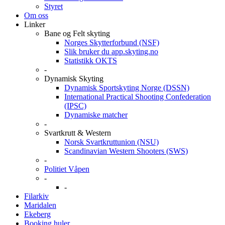
Styret
Om oss
Linker
Bane og Felt skyting
Norges Skytterforbund (NSF)
Slik bruker du app.skyting.no
Statistikk OKTS
-
Dynamisk Skyting
Dynamisk Sportskyting Norge (DSSN)
International Practical Shooting Confederation
(IPSC)
Dynamiske matcher
-
Svartkrutt & Western
Norsk Svartkruttunion (NSU)
Scandinavian Western Shooters (SWS)
-
Politiet Våpen
-
-
Filarkiv
Maridalen
Ekeberg
Booking huler