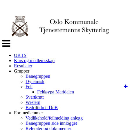
Veksle
navigasjon
OKTS
Kurs og medlemsskap
Resultater
Grupper
Banegruppen
Dynamisk
Felt
Feltløypa Maridalen
Svartkrutt
Western
Bedriftidrett DnB
For medlemmer
Vedlikehold/feilmelding anlegg
Banegruppen side innlogget
Referater og dokumenter