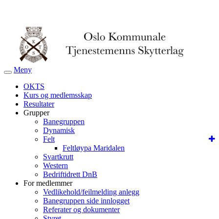
Meny
Veksle
navigasjon
OKTS
Kurs og medlemsskap
Resultater
Grupper
Banegruppen
Dynamisk
Felt
Feltløypa Maridalen
Svartkrutt
Western
Bedriftidrett DnB
For medlemmer
Vedlikehold/feilmelding anlegg
Banegruppen side innlogget
Referater og dokumenter
Styret