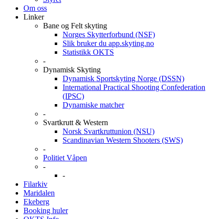
Om oss
Linker
Bane og Felt skyting
Norges Skytterforbund (NSF)
Slik bruker du app.skyting.no
Statistikk OKTS
-
Dynamisk Skyting
Dynamisk Sportskyting Norge (DSSN)
International Practical Shooting Confederation
(IPSC)
Dynamiske matcher
-
Svartkrutt & Western
Norsk Svartkruttunion (NSU)
Scandinavian Western Shooters (SWS)
-
Politiet Våpen
-
-
Filarkiv
Maridalen
Ekeberg
Booking huler