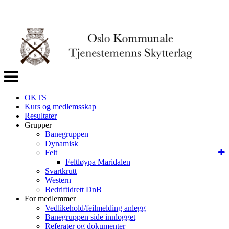
Veksle
navigasjon
OKTS
Kurs og medlemsskap
Resultater
Grupper
Banegruppen
Dynamisk
Felt
Feltløypa Maridalen
Svartkrutt
Western
Bedriftidrett DnB
For medlemmer
Vedlikehold/feilmelding anlegg
Banegruppen side innlogget
Referater og dokumenter