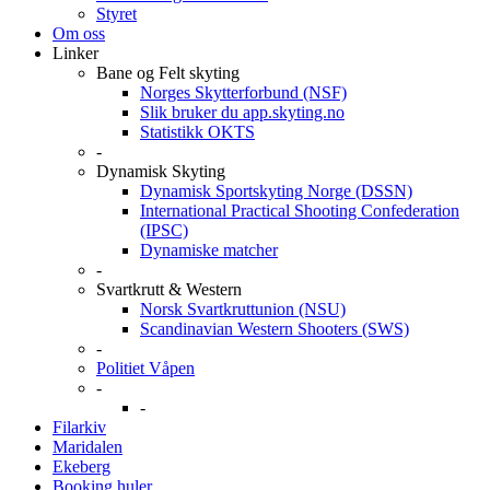
Styret
Om oss
Linker
Bane og Felt skyting
Norges Skytterforbund (NSF)
Slik bruker du app.skyting.no
Statistikk OKTS
-
Dynamisk Skyting
Dynamisk Sportskyting Norge (DSSN)
International Practical Shooting Confederation
(IPSC)
Dynamiske matcher
-
Svartkrutt & Western
Norsk Svartkruttunion (NSU)
Scandinavian Western Shooters (SWS)
-
Politiet Våpen
-
-
Filarkiv
Maridalen
Ekeberg
Booking huler