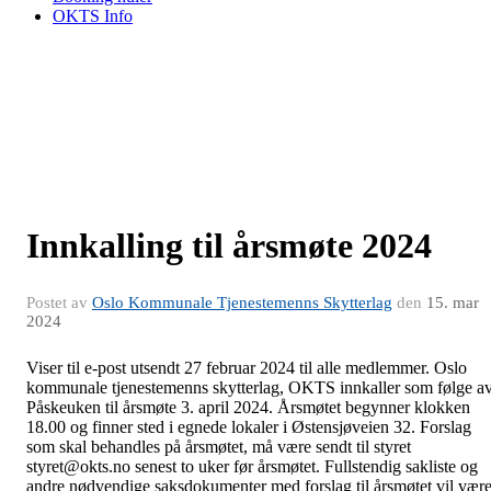
OKTS Info
Innkalling til årsmøte 2024
Postet av
Oslo Kommunale Tjenestemenns Skytterlag
den
15. mar
2024
Viser til e-post utsendt 27 februar 2024 til alle medlemmer. Oslo
kommunale tjenestemenns skytterlag, OKTS innkaller som følge a
Påskeuken til årsmøte
3. april 2024
. Årsmøtet begynner
klokken
18.00
og finner sted i egnede lokaler i
Østensjøveien 32
. Forslag
som skal behandles på årsmøtet, må være sendt til styret
styret@okts.no
senest to uker før årsmøtet. Fullstendig sakliste og
andre nødvendige saksdokumenter med forslag til årsmøtet vil vær