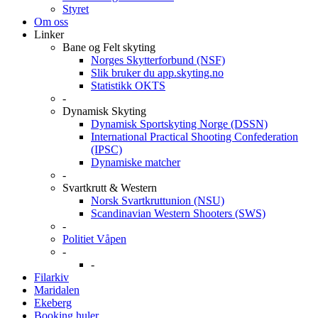
Styret
Om oss
Linker
Bane og Felt skyting
Norges Skytterforbund (NSF)
Slik bruker du app.skyting.no
Statistikk OKTS
-
Dynamisk Skyting
Dynamisk Sportskyting Norge (DSSN)
International Practical Shooting Confederation
(IPSC)
Dynamiske matcher
-
Svartkrutt & Western
Norsk Svartkruttunion (NSU)
Scandinavian Western Shooters (SWS)
-
Politiet Våpen
-
-
Filarkiv
Maridalen
Ekeberg
Booking huler