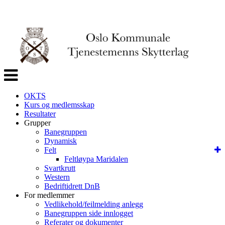
Veksle
navigasjon
OKTS
Kurs og medlemsskap
Resultater
Grupper
Banegruppen
Dynamisk
Felt
Feltløypa Maridalen
Svartkrutt
Western
Bedriftidrett DnB
For medlemmer
Vedlikehold/feilmelding anlegg
Banegruppen side innlogget
Referater og dokumenter