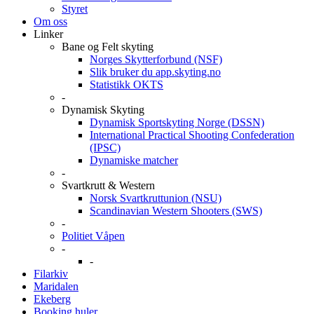
Styret
Om oss
Linker
Bane og Felt skyting
Norges Skytterforbund (NSF)
Slik bruker du app.skyting.no
Statistikk OKTS
-
Dynamisk Skyting
Dynamisk Sportskyting Norge (DSSN)
International Practical Shooting Confederation
(IPSC)
Dynamiske matcher
-
Svartkrutt & Western
Norsk Svartkruttunion (NSU)
Scandinavian Western Shooters (SWS)
-
Politiet Våpen
-
-
Filarkiv
Maridalen
Ekeberg
Booking huler