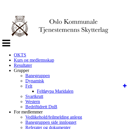
Veksle
navigasjon
OKTS
Kurs og medlemsskap
Resultater
Grupper
Banegruppen
Dynamisk
Felt
Feltløypa Maridalen
Svartkrutt
Western
Bedriftidrett DnB
For medlemmer
Vedlikehold/feilmelding anlegg
Banegruppen side innlogget
Referater og dokumenter