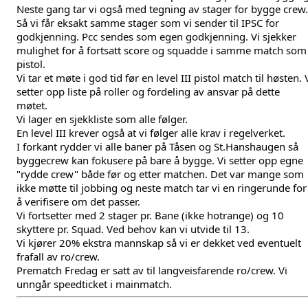
Neste gang tar vi også med tegning av stager for bygge crew. 
Så vi får eksakt samme stager som vi sender til IPSC for 
godkjenning. Pcc sendes som egen godkjenning. Vi sjekker 
mulighet for å fortsatt score og squadde i samme match som 
pistol. 
Vi tar et møte i god tid før en level III pistol match til høsten. V
setter opp liste på roller og fordeling av ansvar på dette 
møtet. 
Vi lager en sjekkliste som alle følger.
En level III krever også at vi følger alle krav i regelverket. 
I forkant rydder vi alle baner på Tåsen og St.Hanshaugen så 
byggecrew kan fokusere på bare å bygge. Vi setter opp egne 
"rydde crew" både før og etter matchen. Det var mange som 
ikke møtte til jobbing og neste match tar vi en ringerunde for 
å verifisere om det passer. 
Vi fortsetter med 2 stager pr. Bane (ikke hotrange) og 10 
skyttere pr. Squad. Ved behov kan vi utvide til 13.
Vi kjører 20% ekstra mannskap så vi er dekket ved eventuelt 
frafall av ro/crew.
Prematch Fredag er satt av til langveisfarende ro/crew. Vi 
unngår speedticket i mainmatch. 