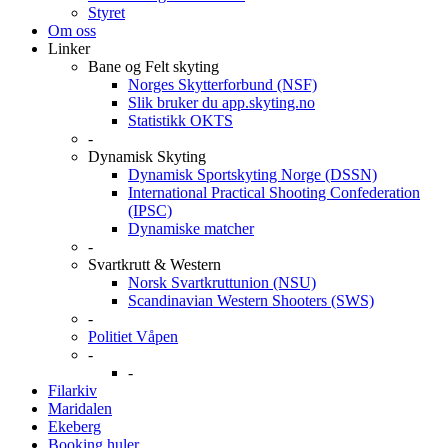
Styret
Om oss
Linker
Bane og Felt skyting
Norges Skytterforbund (NSF)
Slik bruker du app.skyting.no
Statistikk OKTS
-
Dynamisk Skyting
Dynamisk Sportskyting Norge (DSSN)
International Practical Shooting Confederation
(IPSC)
Dynamiske matcher
-
Svartkrutt & Western
Norsk Svartkruttunion (NSU)
Scandinavian Western Shooters (SWS)
-
Politiet Våpen
-
-
Filarkiv
Maridalen
Ekeberg
Booking huler