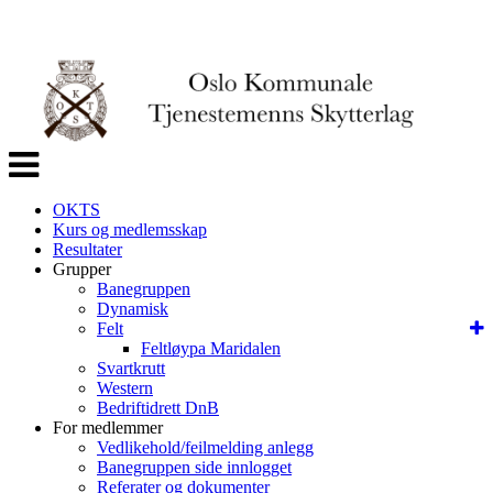
Veksle
navigasjon
OKTS
Kurs og medlemsskap
Resultater
Grupper
Banegruppen
Dynamisk
Felt
Feltløypa Maridalen
Svartkrutt
Western
Bedriftidrett DnB
For medlemmer
Vedlikehold/feilmelding anlegg
Banegruppen side innlogget
Referater og dokumenter