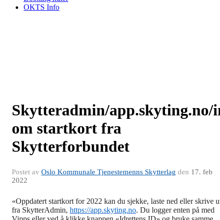
OKTS Info
Skytteradmin/app.skyting.no/i
om startkort fra
Skytterforbundet
Postet av
Oslo Kommunale Tjenestemenns Skytterlag
den
17. feb
2022
«Oppdatert startkort for 2022 kan du sjekke, laste ned eller skrive u
fra SkytterAdmin,
https://app.skyting.no
. Du logger enten på med
Vipps eller ved å klikke knappen «Idrettens ID» og bruke samme