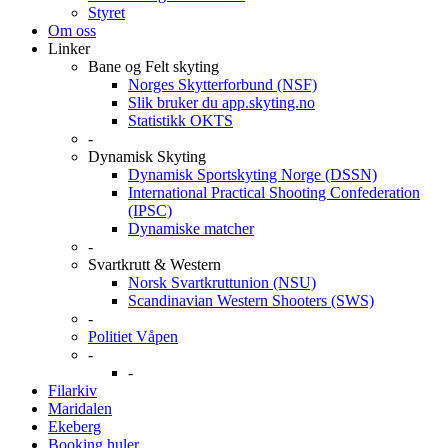
Styret
Om oss
Linker
Bane og Felt skyting
Norges Skytterforbund (NSF)
Slik bruker du app.skyting.no
Statistikk OKTS
-
Dynamisk Skyting
Dynamisk Sportskyting Norge (DSSN)
International Practical Shooting Confederation
(IPSC)
Dynamiske matcher
-
Svartkrutt & Western
Norsk Svartkruttunion (NSU)
Scandinavian Western Shooters (SWS)
-
Politiet Våpen
-
-
Filarkiv
Maridalen
Ekeberg
Booking huler