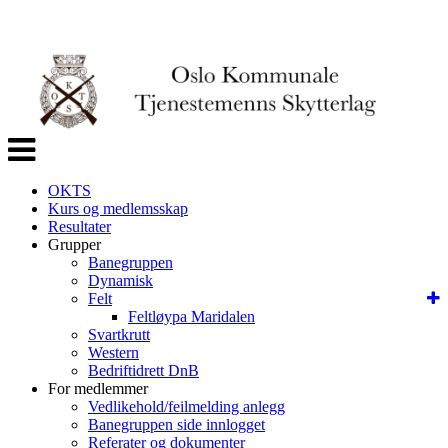
Veksle
navigasjon
OKTS
Kurs og medlemsskap
Resultater
Grupper
Banegruppen
Dynamisk
Felt
Feltløypa Maridalen
Svartkrutt
Western
Bedriftidrett DnB
For medlemmer
Vedlikehold/feilmelding anlegg
Banegruppen side innlogget
Referater og dokumenter