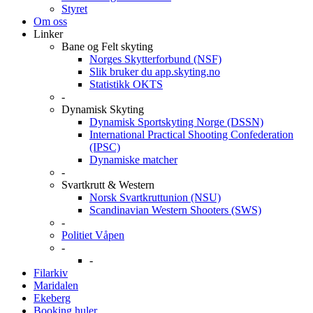
Styret
Om oss
Linker
Bane og Felt skyting
Norges Skytterforbund (NSF)
Slik bruker du app.skyting.no
Statistikk OKTS
-
Dynamisk Skyting
Dynamisk Sportskyting Norge (DSSN)
International Practical Shooting Confederation
(IPSC)
Dynamiske matcher
-
Svartkrutt & Western
Norsk Svartkruttunion (NSU)
Scandinavian Western Shooters (SWS)
-
Politiet Våpen
-
-
Filarkiv
Maridalen
Ekeberg
Booking huler