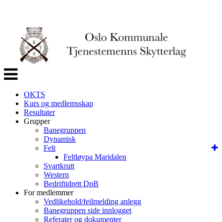
Veksle
navigasjon
OKTS
Kurs og medlemsskap
Resultater
Grupper
Banegruppen
Dynamisk
Felt
Feltløypa Maridalen
Svartkrutt
Western
Bedriftidrett DnB
For medlemmer
Vedlikehold/feilmelding anlegg
Banegruppen side innlogget
Referater og dokumenter