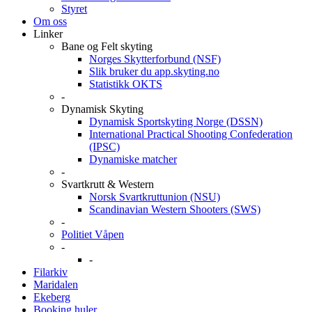
Styret
Om oss
Linker
Bane og Felt skyting
Norges Skytterforbund (NSF)
Slik bruker du app.skyting.no
Statistikk OKTS
-
Dynamisk Skyting
Dynamisk Sportskyting Norge (DSSN)
International Practical Shooting Confederation
(IPSC)
Dynamiske matcher
-
Svartkrutt & Western
Norsk Svartkruttunion (NSU)
Scandinavian Western Shooters (SWS)
-
Politiet Våpen
-
-
Filarkiv
Maridalen
Ekeberg
Booking huler