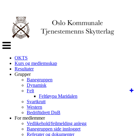
Veksle
navigasjon
OKTS
Kurs og medlemsskap
Resultater
Grupper
Banegruppen
Dynamisk
Felt
Feltløypa Maridalen
Svartkrutt
Western
Bedriftidrett DnB
For medlemmer
Vedlikehold/feilmelding anlegg
Banegruppen side innlogget
Referater og dokumenter