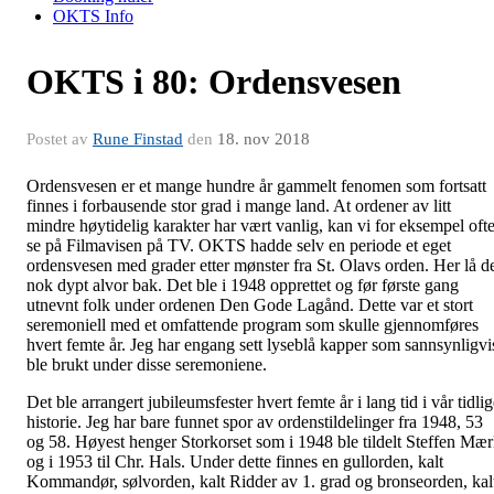
OKTS Info
OKTS i 80: Ordensvesen
Postet av
Rune Finstad
den
18. nov 2018
Ordensvesen er et mange hundre år gammelt fenomen som fortsatt
finnes i forbausende stor grad i mange land. At ordener av litt
mindre høytidelig karakter har vært vanlig, kan vi for eksempel oft
se på Filmavisen på TV. OKTS hadde selv en periode et eget
ordensvesen med grader etter mønster fra St. Olavs orden. Her lå d
nok dypt alvor bak. Det ble i 1948 opprettet og før første gang
utnevnt folk under ordenen Den Gode Lagånd. Dette var et stort
seremoniell med et omfattende program som skulle gjennomføres
hvert femte år. Jeg har engang sett lyseblå kapper som sannsynligvi
ble brukt under disse seremoniene.
Det ble arrangert jubileumsfester hvert femte år i lang tid i vår tidli
historie. Jeg har bare funnet spor av ordenstildelinger fra 1948, 53
og 58. Høyest henger Storkorset som i 1948 ble tildelt Steffen Mær
og i 1953 til Chr. Hals. Under dette finnes en gullorden, kalt
Kommandør, sølvorden, kalt Ridder av 1. grad og bronseorden, kal