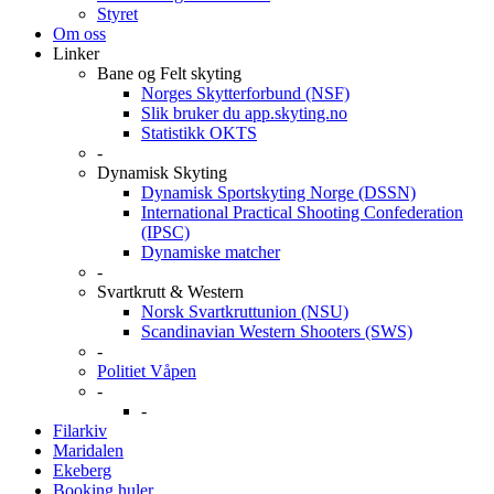
Styret
Om oss
Linker
Bane og Felt skyting
Norges Skytterforbund (NSF)
Slik bruker du app.skyting.no
Statistikk OKTS
-
Dynamisk Skyting
Dynamisk Sportskyting Norge (DSSN)
International Practical Shooting Confederation
(IPSC)
Dynamiske matcher
-
Svartkrutt & Western
Norsk Svartkruttunion (NSU)
Scandinavian Western Shooters (SWS)
-
Politiet Våpen
-
-
Filarkiv
Maridalen
Ekeberg
Booking huler