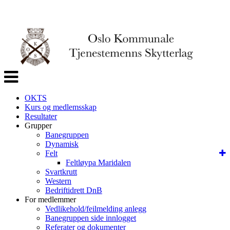
Veksle
navigasjon
OKTS
Kurs og medlemsskap
Resultater
Grupper
Banegruppen
Dynamisk
Felt
Feltløypa Maridalen
Svartkrutt
Western
Bedriftidrett DnB
For medlemmer
Vedlikehold/feilmelding anlegg
Banegruppen side innlogget
Referater og dokumenter