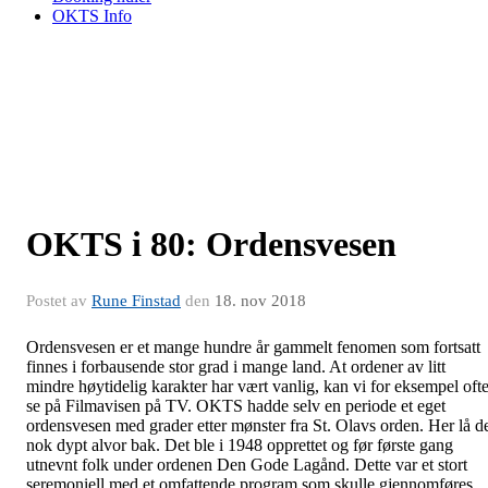
OKTS Info
OKTS i 80: Ordensvesen
Postet av
Rune Finstad
den
18. nov 2018
Ordensvesen er et mange hundre år gammelt fenomen som fortsatt
finnes i forbausende stor grad i mange land. At ordener av litt
mindre høytidelig karakter har vært vanlig, kan vi for eksempel oft
se på Filmavisen på TV. OKTS hadde selv en periode et eget
ordensvesen med grader etter mønster fra St. Olavs orden. Her lå d
nok dypt alvor bak. Det ble i 1948 opprettet og før første gang
utnevnt folk under ordenen Den Gode Lagånd. Dette var et stort
seremoniell med et omfattende program som skulle gjennomføres