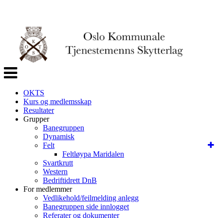
Veksle
navigasjon
OKTS
Kurs og medlemsskap
Resultater
Grupper
Banegruppen
Dynamisk
Felt
Feltløypa Maridalen
Svartkrutt
Western
Bedriftidrett DnB
For medlemmer
Vedlikehold/feilmelding anlegg
Banegruppen side innlogget
Referater og dokumenter