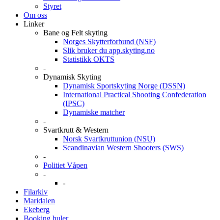
Styret
Om oss
Linker
Bane og Felt skyting
Norges Skytterforbund (NSF)
Slik bruker du app.skyting.no
Statistikk OKTS
-
Dynamisk Skyting
Dynamisk Sportskyting Norge (DSSN)
International Practical Shooting Confederation
(IPSC)
Dynamiske matcher
-
Svartkrutt & Western
Norsk Svartkruttunion (NSU)
Scandinavian Western Shooters (SWS)
-
Politiet Våpen
-
-
Filarkiv
Maridalen
Ekeberg
Booking huler