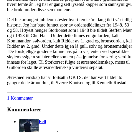
hvert femte år. Jeg har engang sett lyseblå kapper som sannsynligvi
ble brukt under disse seremoniene.
Det ble arrangert jubileumsfester hvert femte år i lang tid i vår tidli
historie. Jeg har bare funnet spor av ordenstildelinger fra 1948, 53
og 58. Høyest henger Storkorset som i 1948 ble tildelt Steffen Mær
og i 1953 til Chr. Hals. Under dette finnes en gullorden, kalt
Kommandør, sølvorden, kalt Ridder av 1. grad og bronseorden, kal
Ridder av 2. grad. Under dette igjen lå gull, sølv og bronsemedaljer
De forskjellige gradene kunne nås på to vis, enten ved spesifikke
skytemessige resultater eller som en påskjønnelse for særlig verdiful
innsats for laget. Til Storkorset fulgte et æresmedlemskap, mens til
Gullorden skulle æresmedlemskap vurderes separat.
Æresmedlemskap har vi fortsatt i OKTS, det har vært tildelt to
ganger dette århundret, til Sverre Knutsen og til Kenneth Rustad.
1 Kommentar
Kommentarer
Felt