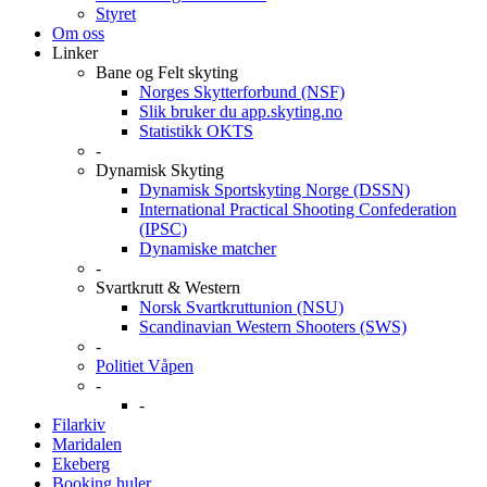
Styret
Om oss
Linker
Bane og Felt skyting
Norges Skytterforbund (NSF)
Slik bruker du app.skyting.no
Statistikk OKTS
-
Dynamisk Skyting
Dynamisk Sportskyting Norge (DSSN)
International Practical Shooting Confederation
(IPSC)
Dynamiske matcher
-
Svartkrutt & Western
Norsk Svartkruttunion (NSU)
Scandinavian Western Shooters (SWS)
-
Politiet Våpen
-
-
Filarkiv
Maridalen
Ekeberg
Booking huler