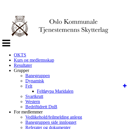
Veksle
navigasjon
OKTS
Kurs og medlemsskap
Resultater
Grupper
Banegruppen
Dynamisk
Felt
Feltløypa Maridalen
Svartkrutt
Western
Bedriftidrett DnB
For medlemmer
Vedlikehold/feilmelding anlegg
Banegruppen side innlogget
Referater og dokumenter