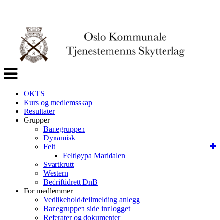
Veksle
navigasjon
OKTS
Kurs og medlemsskap
Resultater
Grupper
Banegruppen
Dynamisk
Felt
Feltløypa Maridalen
Svartkrutt
Western
Bedriftidrett DnB
For medlemmer
Vedlikehold/feilmelding anlegg
Banegruppen side innlogget
Referater og dokumenter