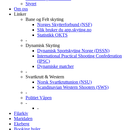
Styret
Om oss
Linker
Bane og Felt skyting
Norges Skytterforbund (NSF)
Slik bruker du app.skyting.no
Statistikk OKTS
-
Dynamisk Skyting
Dynamisk Sportskyting Norge (DSSN)
International Practical Shooting Confederation
(IPSC)
Dynamiske matcher
-
Svartkrutt & Western
Norsk Svartkruttunion (NSU)
Scandinavian Western Shooters (SWS)
-
Politiet Våpen
-
-
Filarkiv
Maridalen
Ekeberg
Booking huler