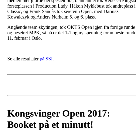
medlemmer gjorde det spesielt bra, blant annet tok Rebecca Flugst
førsteplassen i Production Lady, Håkon Myklebust tok andreplass i
Classic, og Frank Sandås tok seieren i Open, med Dariusz
Kowalczyk og Anders Nerheim 5. og 6. plass.
Angående team-skytingen, tok OKTS Open igjen fra forrige runde
og beseiret MPK, så nå er det 1-1 og ny spenning foran neste rund
11. februar i Oslo.
Se alle resultater
på SSI
.
Kongsvinger Open 2017:
Booket på et minutt!