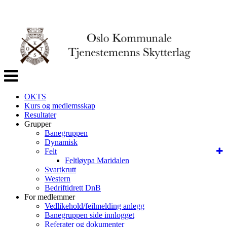
Veksle
navigasjon
OKTS
Kurs og medlemsskap
Resultater
Grupper
Banegruppen
Dynamisk
Felt
Feltløypa Maridalen
Svartkrutt
Western
Bedriftidrett DnB
For medlemmer
Vedlikehold/feilmelding anlegg
Banegruppen side innlogget
Referater og dokumenter