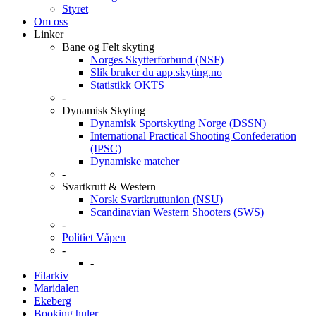
Styret
Om oss
Linker
Bane og Felt skyting
Norges Skytterforbund (NSF)
Slik bruker du app.skyting.no
Statistikk OKTS
-
Dynamisk Skyting
Dynamisk Sportskyting Norge (DSSN)
International Practical Shooting Confederation
(IPSC)
Dynamiske matcher
-
Svartkrutt & Western
Norsk Svartkruttunion (NSU)
Scandinavian Western Shooters (SWS)
-
Politiet Våpen
-
-
Filarkiv
Maridalen
Ekeberg
Booking huler