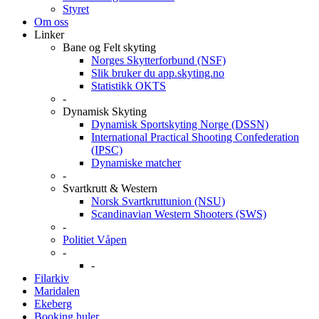
Styret
Om oss
Linker
Bane og Felt skyting
Norges Skytterforbund (NSF)
Slik bruker du app.skyting.no
Statistikk OKTS
-
Dynamisk Skyting
Dynamisk Sportskyting Norge (DSSN)
International Practical Shooting Confederation
(IPSC)
Dynamiske matcher
-
Svartkrutt & Western
Norsk Svartkruttunion (NSU)
Scandinavian Western Shooters (SWS)
-
Politiet Våpen
-
-
Filarkiv
Maridalen
Ekeberg
Booking huler