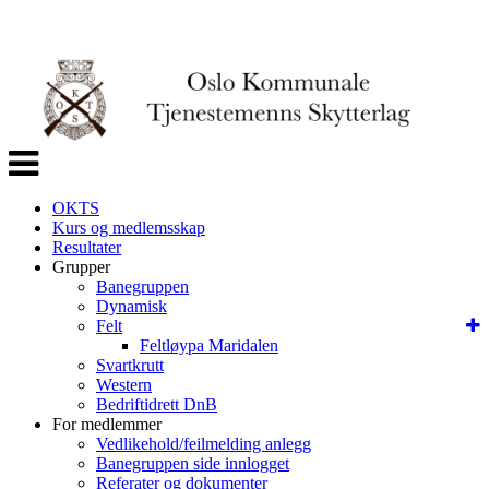
Veksle
navigasjon
OKTS
Kurs og medlemsskap
Resultater
Grupper
Banegruppen
Dynamisk
Felt
Feltløypa Maridalen
Svartkrutt
Western
Bedriftidrett DnB
For medlemmer
Vedlikehold/feilmelding anlegg
Banegruppen side innlogget
Referater og dokumenter