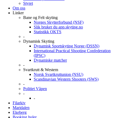
Styret
Om oss
Linker
Bane og Felt skyting
Norges Skytterforbund (NSF)
Slik bruker du app.skyting.no
Statistikk OKTS
-
Dynamisk Skyting
Dynamisk Sportskyting Norge (DSSN)
International Practical Shooting Confederation
(IPSC)
Dynamiske matcher
-
Svartkrutt & Western
Norsk Svartkruttunion (NSU)
Scandinavian Western Shooters (SWS)
-
Politiet Våpen
-
-
Filarkiv
Maridalen
Ekeberg
Booking huler