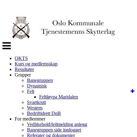
Veksle
navigasjon
OKTS
Kurs og medlemsskap
Resultater
Grupper
Banegruppen
Dynamisk
Felt
Feltløypa Maridalen
Svartkrutt
Western
Bedriftidrett DnB
For medlemmer
Vedlikehold/feilmelding anlegg
Banegruppen side innlogget
Referater og dokumenter