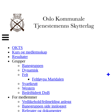
Veksle
navigasjon
OKTS
Kurs og medlemsskap
Resultater
Grupper
Banegruppen
Dynamisk
Felt
Feltløypa Maridalen
Svartkrutt
Western
Bedriftidrett DnB
For medlemmer
Vedlikehold/feilmelding anlegg
Banegruppen side innlogget
Referater og dokumenter