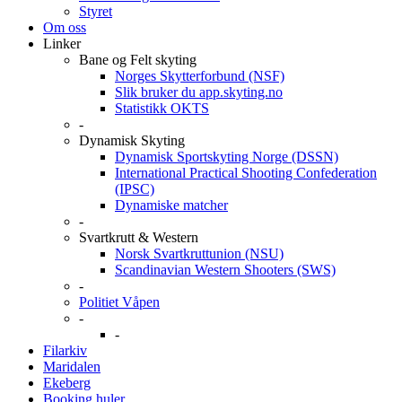
Styret
Om oss
Linker
Bane og Felt skyting
Norges Skytterforbund (NSF)
Slik bruker du app.skyting.no
Statistikk OKTS
-
Dynamisk Skyting
Dynamisk Sportskyting Norge (DSSN)
International Practical Shooting Confederation
(IPSC)
Dynamiske matcher
-
Svartkrutt & Western
Norsk Svartkruttunion (NSU)
Scandinavian Western Shooters (SWS)
-
Politiet Våpen
-
-
Filarkiv
Maridalen
Ekeberg
Booking huler