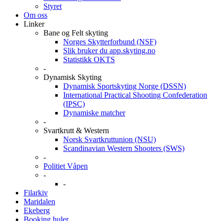
Styret
Om oss
Linker
Bane og Felt skyting
Norges Skytterforbund (NSF)
Slik bruker du app.skyting.no
Statistikk OKTS
-
Dynamisk Skyting
Dynamisk Sportskyting Norge (DSSN)
International Practical Shooting Confederation
(IPSC)
Dynamiske matcher
-
Svartkrutt & Western
Norsk Svartkruttunion (NSU)
Scandinavian Western Shooters (SWS)
-
Politiet Våpen
-
-
Filarkiv
Maridalen
Ekeberg
Booking huler