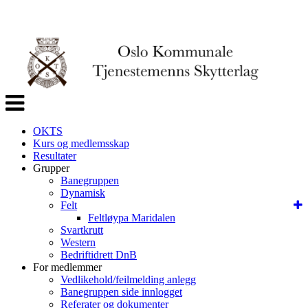
Veksle
navigasjon
OKTS
Kurs og medlemsskap
Resultater
Grupper
Banegruppen
Dynamisk
Felt
Feltløypa Maridalen
Svartkrutt
Western
Bedriftidrett DnB
For medlemmer
Vedlikehold/feilmelding anlegg
Banegruppen side innlogget
Referater og dokumenter