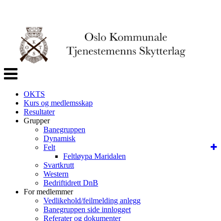
Veksle
navigasjon
OKTS
Kurs og medlemsskap
Resultater
Grupper
Banegruppen
Dynamisk
Felt
Feltløypa Maridalen
Svartkrutt
Western
Bedriftidrett DnB
For medlemmer
Vedlikehold/feilmelding anlegg
Banegruppen side innlogget
Referater og dokumenter