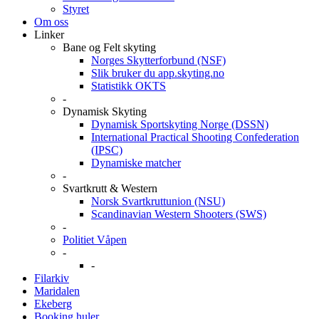
Styret
Om oss
Linker
Bane og Felt skyting
Norges Skytterforbund (NSF)
Slik bruker du app.skyting.no
Statistikk OKTS
-
Dynamisk Skyting
Dynamisk Sportskyting Norge (DSSN)
International Practical Shooting Confederation
(IPSC)
Dynamiske matcher
-
Svartkrutt & Western
Norsk Svartkruttunion (NSU)
Scandinavian Western Shooters (SWS)
-
Politiet Våpen
-
-
Filarkiv
Maridalen
Ekeberg
Booking huler