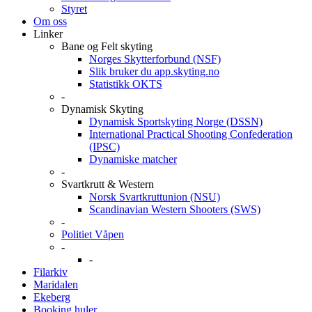
Styret
Om oss
Linker
Bane og Felt skyting
Norges Skytterforbund (NSF)
Slik bruker du app.skyting.no
Statistikk OKTS
-
Dynamisk Skyting
Dynamisk Sportskyting Norge (DSSN)
International Practical Shooting Confederation
(IPSC)
Dynamiske matcher
-
Svartkrutt & Western
Norsk Svartkruttunion (NSU)
Scandinavian Western Shooters (SWS)
-
Politiet Våpen
-
-
Filarkiv
Maridalen
Ekeberg
Booking huler