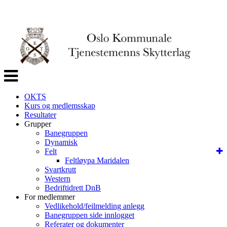
Veksle
navigasjon
OKTS
Kurs og medlemsskap
Resultater
Grupper
Banegruppen
Dynamisk
Felt
Feltløypa Maridalen
Svartkrutt
Western
Bedriftidrett DnB
For medlemmer
Vedlikehold/feilmelding anlegg
Banegruppen side innlogget
Referater og dokumenter