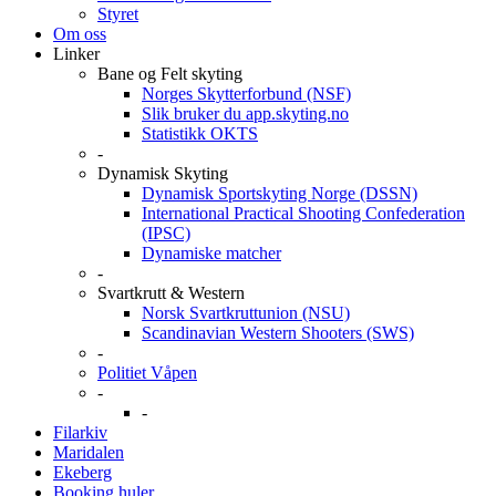
Styret
Om oss
Linker
Bane og Felt skyting
Norges Skytterforbund (NSF)
Slik bruker du app.skyting.no
Statistikk OKTS
-
Dynamisk Skyting
Dynamisk Sportskyting Norge (DSSN)
International Practical Shooting Confederation
(IPSC)
Dynamiske matcher
-
Svartkrutt & Western
Norsk Svartkruttunion (NSU)
Scandinavian Western Shooters (SWS)
-
Politiet Våpen
-
-
Filarkiv
Maridalen
Ekeberg
Booking huler