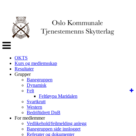
Veksle
navigasjon
OKTS
Kurs og medlemsskap
Resultater
Grupper
Banegruppen
Dynamisk
Felt
Feltløypa Maridalen
Svartkrutt
Western
Bedriftidrett DnB
For medlemmer
Vedlikehold/feilmelding anlegg
Banegruppen side innlogget
Referater og dokumenter