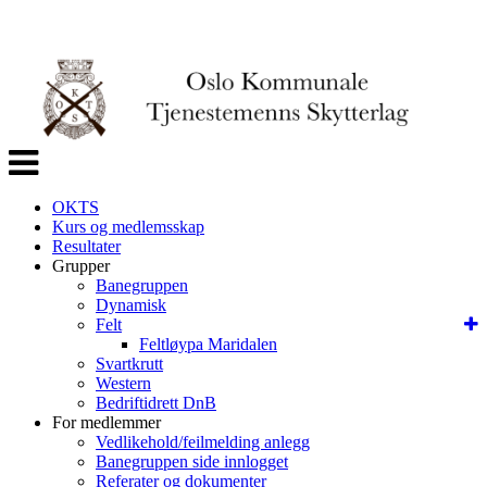
Veksle
navigasjon
OKTS
Kurs og medlemsskap
Resultater
Grupper
Banegruppen
Dynamisk
Felt
Feltløypa Maridalen
Svartkrutt
Western
Bedriftidrett DnB
For medlemmer
Vedlikehold/feilmelding anlegg
Banegruppen side innlogget
Referater og dokumenter