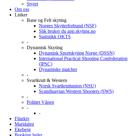
Styret
Om oss
Linker
Bane og Felt skyting
Norges Skytterforbund (NSF)
Slik bruker du app.skyting.no
Statistikk OKTS
-
Dynamisk Skyting
Dynamisk Sportskyting Norge (DSSN)
International Practical Shooting Confederation
(IPSC)
Dynamiske matcher
-
Svartkrutt & Western
Norsk Svartkruttunion (NSU)
Scandinavian Western Shooters (SWS)
-
Politiet Våpen
-
-
Filarkiv
Maridalen
Ekeberg
Booking huler