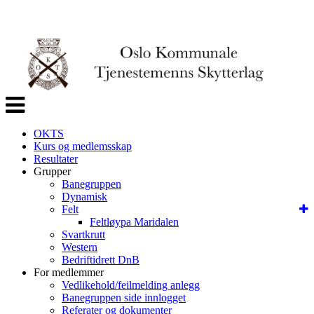
Veksle
navigasjon
OKTS
Kurs og medlemsskap
Resultater
Grupper
Banegruppen
Dynamisk
Felt
Feltløypa Maridalen
Svartkrutt
Western
Bedriftidrett DnB
For medlemmer
Vedlikehold/feilmelding anlegg
Banegruppen side innlogget
Referater og dokumenter