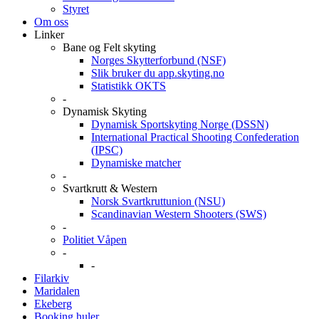
Styret
Om oss
Linker
Bane og Felt skyting
Norges Skytterforbund (NSF)
Slik bruker du app.skyting.no
Statistikk OKTS
-
Dynamisk Skyting
Dynamisk Sportskyting Norge (DSSN)
International Practical Shooting Confederation
(IPSC)
Dynamiske matcher
-
Svartkrutt & Western
Norsk Svartkruttunion (NSU)
Scandinavian Western Shooters (SWS)
-
Politiet Våpen
-
-
Filarkiv
Maridalen
Ekeberg
Booking huler