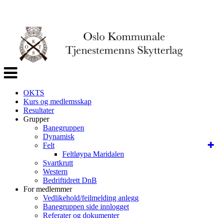
Veksle
navigasjon
OKTS
Kurs og medlemsskap
Resultater
Grupper
Banegruppen
Dynamisk
Felt
Feltløypa Maridalen
Svartkrutt
Western
Bedriftidrett DnB
For medlemmer
Vedlikehold/feilmelding anlegg
Banegruppen side innlogget
Referater og dokumenter