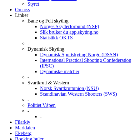
Styret
Om oss
Linker
Bane og Felt skyting
Norges Skytterforbund (NSF)
Slik bruker du app.skyting.no
Statistikk OKTS
-
Dynamisk Skyting
Dynamisk Sportskyting Norge (DSSN)
International Practical Shooting Confederation
(IPSC)
Dynamiske matcher
-
Svartkrutt & Western
Norsk Svartkruttunion (NSU)
Scandinavian Western Shooters (SWS)
-
Politiet Våpen
-
-
Filarkiv
Maridalen
Ekeberg
Booking huler