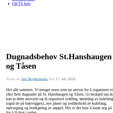
OKTS Info
Dugnadsbehov St.Hanshaugen
og Tåsen
Postet av
Jon Skyttermoen
den
17. feb 2026
Hei alle sammen. Vi trenger noen som tar ansvar for å organisere e
eller flere dugnader på St. Hanshaugen og Tåsen. Gi beskjed om d
kan ta dette ansvaret og få organisert rydding, tømming av kulefan
(også de på bakveggen), nye plater og vedlikehold av kulefang,
støvsuging og bortkjøring av søppel. Her er det bare å kaste seg på
for å få ting i orden.