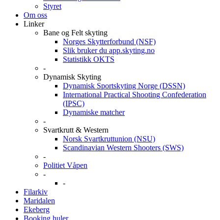
Styret
Om oss
Linker
Bane og Felt skyting
Norges Skytterforbund (NSF)
Slik bruker du app.skyting.no
Statistikk OKTS
-
Dynamisk Skyting
Dynamisk Sportskyting Norge (DSSN)
International Practical Shooting Confederation
(IPSC)
Dynamiske matcher
-
Svartkrutt & Western
Norsk Svartkruttunion (NSU)
Scandinavian Western Shooters (SWS)
-
Politiet Våpen
-
-
Filarkiv
Maridalen
Ekeberg
Booking huler