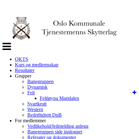
Veksle
navigasjon
OKTS
Kurs og medlemsskap
Resultater
Grupper
Banegruppen
Dynamisk
Felt
Feltløypa Maridalen
Svartkrutt
Western
Bedriftidrett DnB
For medlemmer
Vedlikehold/feilmelding anlegg
Banegruppen side innlogget
Referater og dokumenter