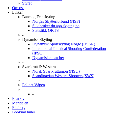
Styret
Om oss
Linker
Bane og Felt skyting
Norges Skytterforbund (NSF)
Slik bruker du app.skyting.no
Statistikk OKTS
-
Dynamisk Skyting
Dynamisk Sportskyting Norge (DSSN)
International Practical Shooting Confederation
(IPSC)
Dynamiske matcher
-
Svartkrutt & Western
Norsk Svartkruttunion (NSU)
Scandinavian Western Shooters (SWS)
-
Politiet Våpen
-
-
Filarkiv
Maridalen
Ekeberg
Booking huler