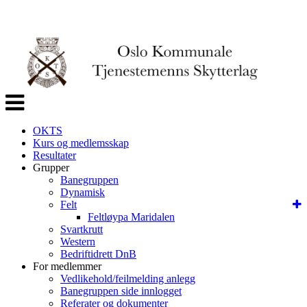
Veksle
navigasjon
OKTS
Kurs og medlemsskap
Resultater
Grupper
Banegruppen
Dynamisk
Felt
Feltløypa Maridalen
Svartkrutt
Western
Bedriftidrett DnB
For medlemmer
Vedlikehold/feilmelding anlegg
Banegruppen side innlogget
Referater og dokumenter