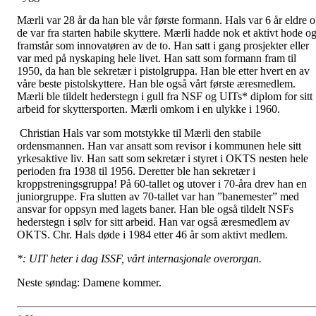
Mærli var 28 år da han ble vår første formann. Hals var 6 år eldre 
de var fra starten habile skyttere. Mærli hadde nok et aktivt hode o
framstår som innovatøren av de to. Han satt i gang prosjekter eller
var med på nyskaping hele livet. Han satt som formann fram til
1950, da han ble sekretær i pistolgruppa. Han ble etter hvert en av
våre beste pistolskyttere. Han ble også vårt første æresmedlem.
Mærli ble tildelt hederstegn i gull fra NSF og UITs* diplom for sitt
arbeid for skyttersporten. Mærli omkom i en ulykke i 1960.
Christian Hals var som motstykke til Mærli den stabile
ordensmannen. Han var ansatt som revisor i kommunen hele sitt
yrkesaktive liv. Han satt som sekretær i styret i OKTS nesten hele
perioden fra 1938 til 1956. Deretter ble han sekretær i
kroppstreningsgruppa! På 60-tallet og utover i 70-åra drev han en
juniorgruppe. Fra slutten av 70-tallet var han ”banemester” med
ansvar for oppsyn med lagets baner. Han ble også tildelt NSFs
hederstegn i sølv for sitt arbeid. Han var også æresmedlem av
OKTS. Chr. Hals døde i 1984 etter 46 år som aktivt medlem.
*: UIT heter i dag ISSF, vårt internasjonale overorgan.
Neste søndag: Damene kommer.