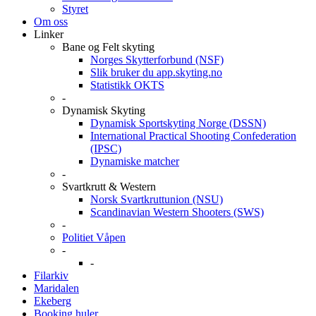
Styret
Om oss
Linker
Bane og Felt skyting
Norges Skytterforbund (NSF)
Slik bruker du app.skyting.no
Statistikk OKTS
-
Dynamisk Skyting
Dynamisk Sportskyting Norge (DSSN)
International Practical Shooting Confederation
(IPSC)
Dynamiske matcher
-
Svartkrutt & Western
Norsk Svartkruttunion (NSU)
Scandinavian Western Shooters (SWS)
-
Politiet Våpen
-
-
Filarkiv
Maridalen
Ekeberg
Booking huler