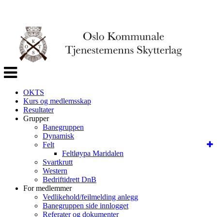
Veksle
navigasjon
OKTS
Kurs og medlemsskap
Resultater
Grupper
Banegruppen
Dynamisk
Felt
Feltløypa Maridalen
Svartkrutt
Western
Bedriftidrett DnB
For medlemmer
Vedlikehold/feilmelding anlegg
Banegruppen side innlogget
Referater og dokumenter