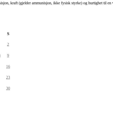
isjon, kraft (gjelder ammunisjon, ikke fysisk styrke) og hurtighet til 
S
2
9
16
23
30