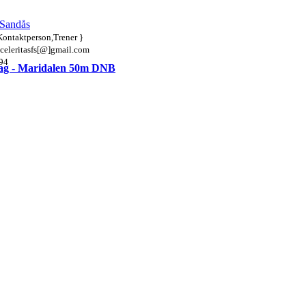
 Sandås
Kontaktperson,Trener }
 celeritasfs[@]gmail.com
94
lag - Maridalen 50m DNB
.