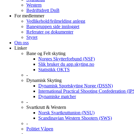
Western
Bedriftidrett DnB
For medlemmer
Vedlikehold/feilmelding anlegg
Banegruppen side innlogget
Referater og dokumenter
Styret
Om oss
Linker
Bane og Felt skyting
Norges Skytterforbund (NSF)
Slik bruker du app.skyting.no
Statistikk OKTS
-
Dynamisk Skyting
Dynamisk Sportskyting Norge (DSSN)
International Practical Shooting Confederation (I
Dynamiske matcher
-
Svartkrutt & Western
Norsk Svartkruttunion (NSU)
Scandinavian Western Shooters (SWS)
-
Politiet Våpen