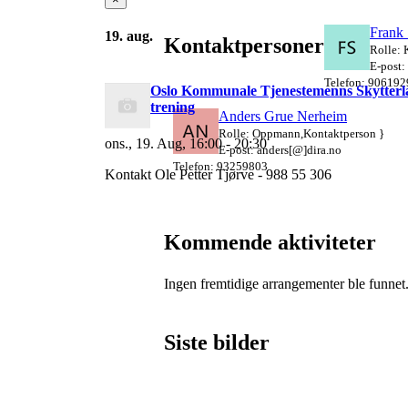
Frank
19. aug.
Kontaktpersoner
Rolle: 
E-post:
Telefon: 906192
Oslo Kommunale Tjenestemenns Skytter
trening
Anders Grue Nerheim
Rolle: Oppmann,Kontaktperson }
ons., 19. Aug, 16:00 - 20:30
E-post: anders[@]dira.no
Telefon: 93259803
Kontakt Ole Petter Tjørve - 988 55 306
Kommende aktiviteter
Ingen fremtidige arrangementer ble funnet
Siste bilder