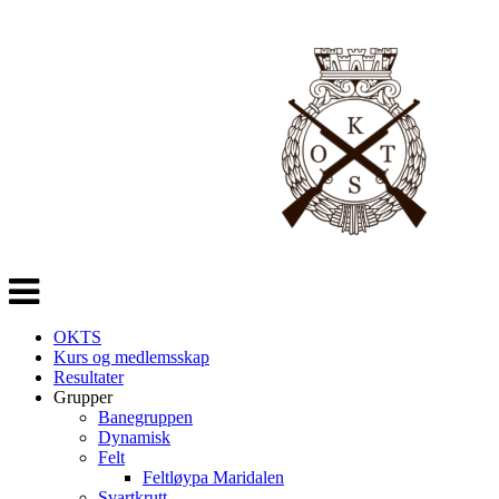
Veksle
navigasjon
OKTS
Kurs og medlemsskap
Resultater
Grupper
Banegruppen
Dynamisk
Felt
Feltløypa Maridalen
Svartkrutt