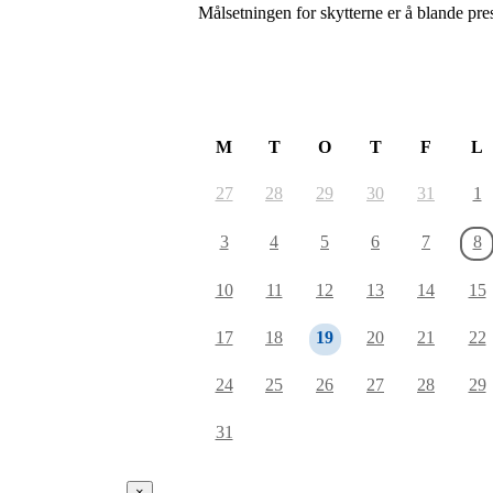
Målsetningen for skytterne er å blande pres
August 2026
M
T
O
T
F
L
27
28
29
30
31
1
3
4
5
6
7
8
10
11
12
13
14
15
17
18
19
20
21
22
24
25
26
27
28
29
31
×