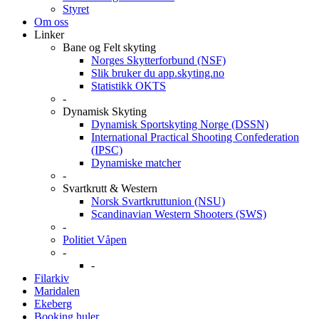
Styret
Om oss
Linker
Bane og Felt skyting
Norges Skytterforbund (NSF)
Slik bruker du app.skyting.no
Statistikk OKTS
-
Dynamisk Skyting
Dynamisk Sportskyting Norge (DSSN)
International Practical Shooting Confederation
(IPSC)
Dynamiske matcher
-
Svartkrutt & Western
Norsk Svartkruttunion (NSU)
Scandinavian Western Shooters (SWS)
-
Politiet Våpen
-
-
Filarkiv
Maridalen
Ekeberg
Booking huler