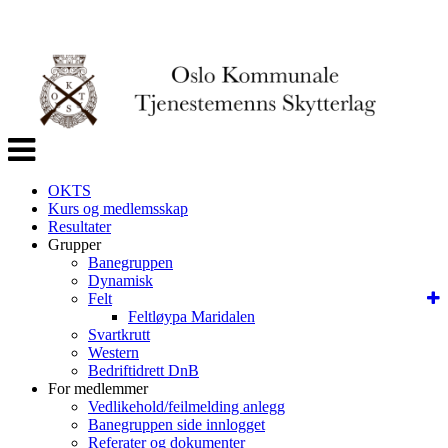
Veksle
navigasjon
OKTS
Kurs og medlemsskap
Resultater
Grupper
Banegruppen
Dynamisk
Felt
Feltløypa Maridalen
Svartkrutt
Western
Bedriftidrett DnB
For medlemmer
Vedlikehold/feilmelding anlegg
Banegruppen side innlogget
Referater og dokumenter