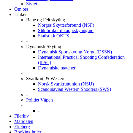
Styret
Om oss
Linker
Bane og Felt skyting
Norges Skytterforbund (NSF)
Slik bruker du app.skyting.no
Statistikk OKTS
-
Dynamisk Skyting
Dynamisk Sportskyting Norge (DSSN)
International Practical Shooting Confederation
(IPSC)
Dynamiske matcher
-
Svartkrutt & Western
Norsk Svartkruttunion (NSU)
Scandinavian Western Shooters (SWS)
-
Politiet Våpen
-
-
Filarkiv
Maridalen
Ekeberg
Booking huler