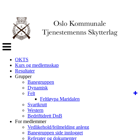
Veksle
navigasjon
OKTS
Kurs og medlemsskap
Resultater
Grupper
Banegruppen
Dynamisk
Felt
Feltløypa Maridalen
Svartkrutt
Western
Bedriftidrett DnB
For medlemmer
Vedlikehold/feilmelding anlegg
Banegruppen side innlogget
Referater og dokumenter