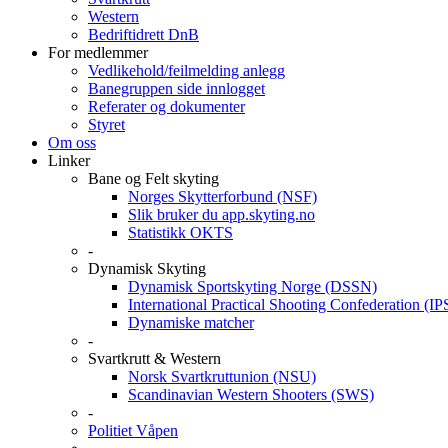
Western
Bedriftidrett DnB
For medlemmer
Vedlikehold/feilmelding anlegg
Banegruppen side innlogget
Referater og dokumenter
Styret
Om oss
Linker
Bane og Felt skyting
Norges Skytterforbund (NSF)
Slik bruker du app.skyting.no
Statistikk OKTS
-
Dynamisk Skyting
Dynamisk Sportskyting Norge (DSSN)
International Practical Shooting Confederation (I
Dynamiske matcher
-
Svartkrutt & Western
Norsk Svartkruttunion (NSU)
Scandinavian Western Shooters (SWS)
-
Politiet Våpen