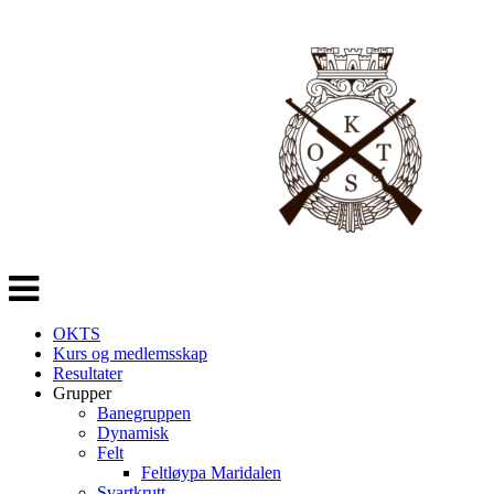
Veksle
navigasjon
OKTS
Kurs og medlemsskap
Resultater
Grupper
Banegruppen
Dynamisk
Felt
Feltløypa Maridalen
Svartkrutt