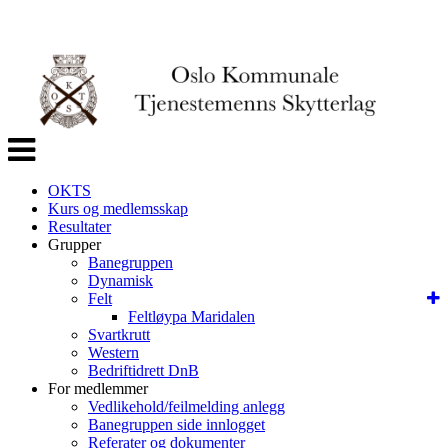
Veksle
navigasjon
OKTS
Kurs og medlemsskap
Resultater
Grupper
Banegruppen
Dynamisk
Felt
Feltløypa Maridalen
Svartkrutt
Western
Bedriftidrett DnB
For medlemmer
Vedlikehold/feilmelding anlegg
Banegruppen side innlogget
Referater og dokumenter