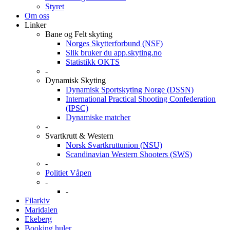
Styret
Om oss
Linker
Bane og Felt skyting
Norges Skytterforbund (NSF)
Slik bruker du app.skyting.no
Statistikk OKTS
-
Dynamisk Skyting
Dynamisk Sportskyting Norge (DSSN)
International Practical Shooting Confederation
(IPSC)
Dynamiske matcher
-
Svartkrutt & Western
Norsk Svartkruttunion (NSU)
Scandinavian Western Shooters (SWS)
-
Politiet Våpen
-
-
Filarkiv
Maridalen
Ekeberg
Booking huler