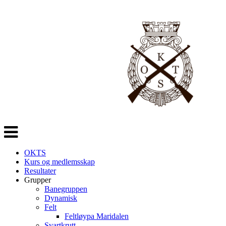
Veksle
navigasjon
OKTS
Kurs og medlemsskap
Resultater
Grupper
Banegruppen
Dynamisk
Felt
Feltløypa Maridalen
Svartkrutt