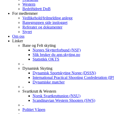
Western
Bedriftidrett DnB
For medlemmer
Vedlikehold/feilmelding anlegg
Banegruppen side innlogget
Referater og dokumenter
Styret
Om oss
Linker
Bane og Felt skyting
Norges Skytterforbund (NSF)
Slik bruker du app.skyting.no
Statistikk OKTS
-
Dynamisk Skyting
Dynamisk Sportskyting Norge (DSSN)
International Practical Shooting Confederation (I
Dynamiske matcher
-
Svartkrutt & Western
Norsk Svartkruttunion (NSU)
Scandinavian Western Shooters (SWS)
-
Politiet Våpen