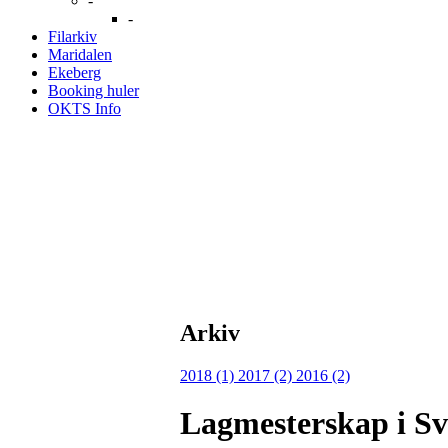
-
-
Filarkiv
Maridalen
Ekeberg
Booking huler
OKTS Info
Arkiv
2018 (1)
2017 (2)
2016 (2)
Lagmesterskap i Sv