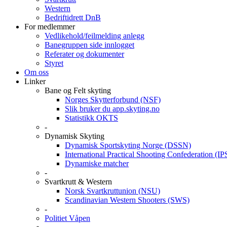
Western
Bedriftidrett DnB
For medlemmer
Vedlikehold/feilmelding anlegg
Banegruppen side innlogget
Referater og dokumenter
Styret
Om oss
Linker
Bane og Felt skyting
Norges Skytterforbund (NSF)
Slik bruker du app.skyting.no
Statistikk OKTS
-
Dynamisk Skyting
Dynamisk Sportskyting Norge (DSSN)
International Practical Shooting Confederation (I
Dynamiske matcher
-
Svartkrutt & Western
Norsk Svartkruttunion (NSU)
Scandinavian Western Shooters (SWS)
-
Politiet Våpen