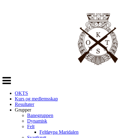
Veksle
navigasjon
OKTS
Kurs og medlemsskap
Resultater
Grupper
Banegruppen
Dynamisk
Felt
Feltløypa Maridalen
Svartkrutt