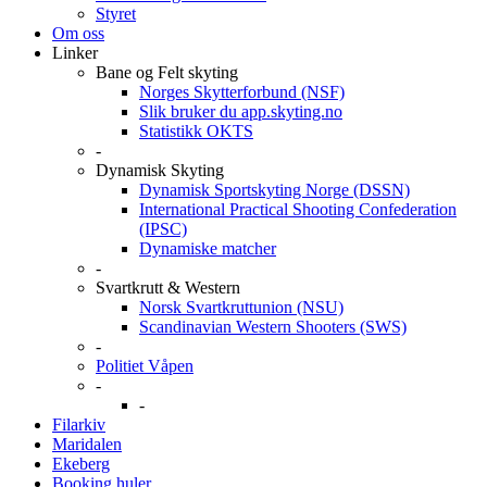
Styret
Om oss
Linker
Bane og Felt skyting
Norges Skytterforbund (NSF)
Slik bruker du app.skyting.no
Statistikk OKTS
-
Dynamisk Skyting
Dynamisk Sportskyting Norge (DSSN)
International Practical Shooting Confederation
(IPSC)
Dynamiske matcher
-
Svartkrutt & Western
Norsk Svartkruttunion (NSU)
Scandinavian Western Shooters (SWS)
-
Politiet Våpen
-
-
Filarkiv
Maridalen
Ekeberg
Booking huler