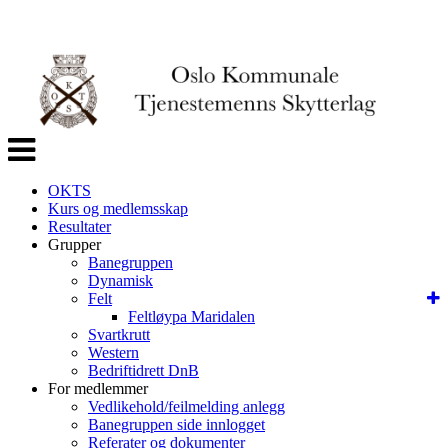
Veksle
navigasjon
OKTS
Kurs og medlemsskap
Resultater
Grupper
Banegruppen
Dynamisk
Felt
Feltløypa Maridalen
Svartkrutt
Western
Bedriftidrett DnB
For medlemmer
Vedlikehold/feilmelding anlegg
Banegruppen side innlogget
Referater og dokumenter