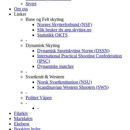
Styret
Om oss
Linker
Bane og Felt skyting
Norges Skytterforbund (NSF)
Slik bruker du app.skyting.no
Statistikk OKTS
-
Dynamisk Skyting
Dynamisk Sportskyting Norge (DSSN)
International Practical Shooting Confederation
(IPSC)
Dynamiske matcher
-
Svartkrutt & Western
Norsk Svartkruttunion (NSU)
Scandinavian Western Shooters (SWS)
-
Politiet Våpen
-
-
Filarkiv
Maridalen
Ekeberg
Booking huler