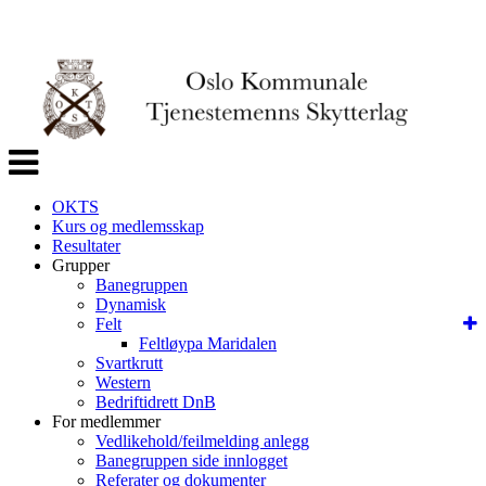
Veksle
navigasjon
OKTS
Kurs og medlemsskap
Resultater
Grupper
Banegruppen
Dynamisk
Felt
Feltløypa Maridalen
Svartkrutt
Western
Bedriftidrett DnB
For medlemmer
Vedlikehold/feilmelding anlegg
Banegruppen side innlogget
Referater og dokumenter