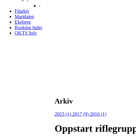
-
-
Filarkiv
Maridalen
Ekeberg
Booking huler
OKTS Info
Arkiv
2023 (1)
2017 (9)
2016 (1)
Oppstart riflegrup