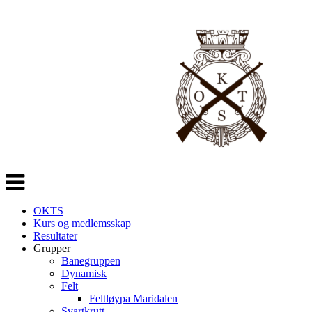
Veksle
navigasjon
OKTS
Kurs og medlemsskap
Resultater
Grupper
Banegruppen
Dynamisk
Felt
Feltløypa Maridalen
Svartkrutt