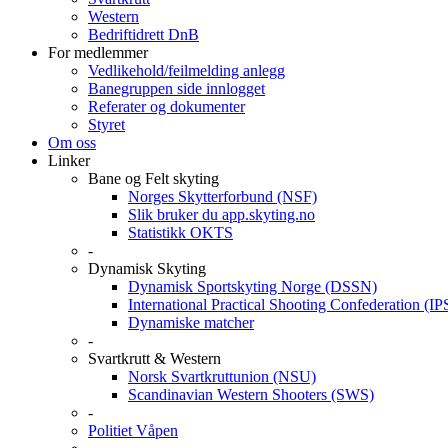
Western
Bedriftidrett DnB
For medlemmer
Vedlikehold/feilmelding anlegg
Banegruppen side innlogget
Referater og dokumenter
Styret
Om oss
Linker
Bane og Felt skyting
Norges Skytterforbund (NSF)
Slik bruker du app.skyting.no
Statistikk OKTS
-
Dynamisk Skyting
Dynamisk Sportskyting Norge (DSSN)
International Practical Shooting Confederation (I
Dynamiske matcher
-
Svartkrutt & Western
Norsk Svartkruttunion (NSU)
Scandinavian Western Shooters (SWS)
-
Politiet Våpen