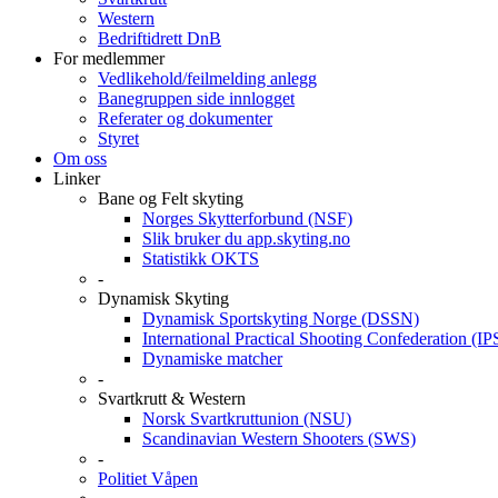
Western
Bedriftidrett DnB
For medlemmer
Vedlikehold/feilmelding anlegg
Banegruppen side innlogget
Referater og dokumenter
Styret
Om oss
Linker
Bane og Felt skyting
Norges Skytterforbund (NSF)
Slik bruker du app.skyting.no
Statistikk OKTS
-
Dynamisk Skyting
Dynamisk Sportskyting Norge (DSSN)
International Practical Shooting Confederation (I
Dynamiske matcher
-
Svartkrutt & Western
Norsk Svartkruttunion (NSU)
Scandinavian Western Shooters (SWS)
-
Politiet Våpen