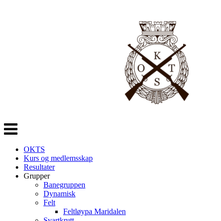
Veksle
navigasjon
OKTS
Kurs og medlemsskap
Resultater
Grupper
Banegruppen
Dynamisk
Felt
Feltløypa Maridalen
Svartkrutt