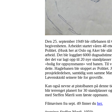
Den 25. september 1949 ble riflebanen til
begivenheten. Arbeidet startet våren 48 et
Politiet. (Husk her at Oslo og Aker ble sl
arbeid. Det ble loggført 6000 dugnadstime
der det var lagt opp til 20 nye standplasse
«bolig for oppsynsmann» ved banen. Til ve
dette. Haglebanen ble stoppet av Politiet.
prosjektledelsen, samtidig som samme Mærli
Løvenskiold seinere ble for grovrifle.
Kan også nevne at pistolbanen på denne tid
blir terrenget planert for 30 standplasser 
med Steffen Mærli som første oppmann.
Filmavisen fra sept. 49 finner du
her.
(tegning: Steffen Mærli, 1950)