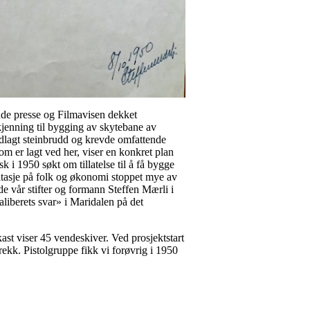
åde presse og Filmavisen dekket
kjenning til bygging av skytebane av
edlagt steinbrudd og krevde omfattende
m er lagt ved her, viser en konkret plan
k i 1950 søkt om tillatelse til å få bygge
itasje på folk og økonomi stoppet mye av
de vår stifter og formann Steffen Mærli i
aliberets svar» i Maridalen på det
ast viser 45 vendeskiver. Ved prosjektstart
rekk. Pistolgruppe fikk vi forøvrig i 1950