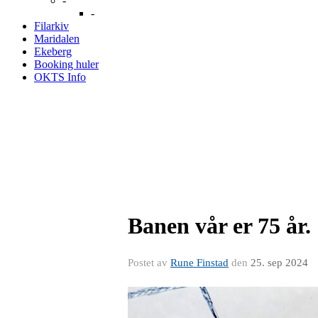
-
-
Filarkiv
Maridalen
Ekeberg
Booking huler
OKTS Info
Banen vår er 75 år.
Postet av
Rune Finstad
den
25. sep 2024