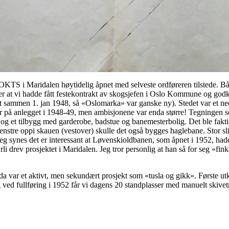
 OKTS i Maridalen høytidelig åpnet med selveste ordføreren tilstede. B
ter at vi hadde fått festekontrakt av skogsjefen i Oslo Kommune og god
ått sammen 1. jan 1948, så «Oslomarka» var ganske ny). Stedet var et n
r på anlegget i 1948-49, men ambisjonene var enda større! Tegningen so
r og et tilbygg med garderobe, badstue og banemesterbolig. Det ble faktis
nstre oppi skauen (vestover) skulle det også bygges haglebane. Stor sl
 Jeg synes det er interessant at Løvenskioldbanen, som åpnet i 1952, had
 drev prosjektet i Maridalen. Jeg tror personlig at han så for seg «fink
a var et aktivt, men sekundært prosjekt som «tusla og gikk». Første utk
og ved fullføring i 1952 får vi dagens 20 standplasser med manuelt skivet