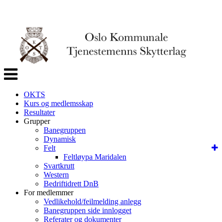
Veksle
navigasjon
OKTS
Kurs og medlemsskap
Resultater
Grupper
Banegruppen
Dynamisk
Felt
Feltløypa Maridalen
Svartkrutt
Western
Bedriftidrett DnB
For medlemmer
Vedlikehold/feilmelding anlegg
Banegruppen side innlogget
Referater og dokumenter