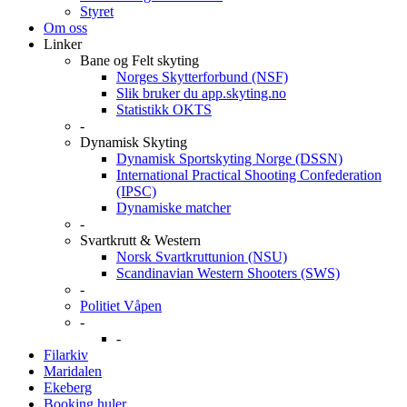
Styret
Om oss
Linker
Bane og Felt skyting
Norges Skytterforbund (NSF)
Slik bruker du app.skyting.no
Statistikk OKTS
-
Dynamisk Skyting
Dynamisk Sportskyting Norge (DSSN)
International Practical Shooting Confederation
(IPSC)
Dynamiske matcher
-
Svartkrutt & Western
Norsk Svartkruttunion (NSU)
Scandinavian Western Shooters (SWS)
-
Politiet Våpen
-
-
Filarkiv
Maridalen
Ekeberg
Booking huler