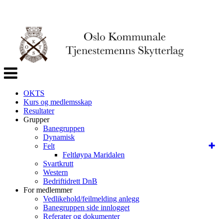
Veksle
navigasjon
OKTS
Kurs og medlemsskap
Resultater
Grupper
Banegruppen
Dynamisk
Felt
Feltløypa Maridalen
Svartkrutt
Western
Bedriftidrett DnB
For medlemmer
Vedlikehold/feilmelding anlegg
Banegruppen side innlogget
Referater og dokumenter