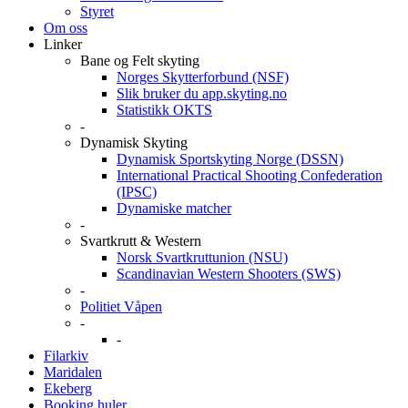
Styret
Om oss
Linker
Bane og Felt skyting
Norges Skytterforbund (NSF)
Slik bruker du app.skyting.no
Statistikk OKTS
-
Dynamisk Skyting
Dynamisk Sportskyting Norge (DSSN)
International Practical Shooting Confederation
(IPSC)
Dynamiske matcher
-
Svartkrutt & Western
Norsk Svartkruttunion (NSU)
Scandinavian Western Shooters (SWS)
-
Politiet Våpen
-
-
Filarkiv
Maridalen
Ekeberg
Booking huler