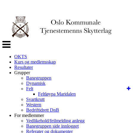
Veksle
navigasjon
OKTS
Kurs og medlemsskap
Resultater
Grupper
Banegruppen
Dynamisk
Felt
Feltløypa Maridalen
Svartkrutt
Western
Bedriftidrett DnB
For medlemmer
Vedlikehold/feilmelding anlegg
Banegruppen side innlogget
Referater og dokumenter