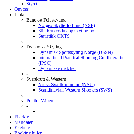
Styret
Om oss
Linker
Bane og Felt skyting
Norges Skytterforbund (NSF)
Slik bruker du app.skyting.no
Statistikk OKTS
-
Dynamisk Skyting
Dynamisk Sportskyting Norge (DSSN)
International Practical Shooting Confederation
(IPSC)
Dynamiske matcher
-
Svartkrutt & Western
Norsk Svartkruttunion (NSU)
Scandinavian Western Shooters (SWS)
-
Politiet Våpen
-
-
Filarkiv
Maridalen
Ekeberg
Booking huler