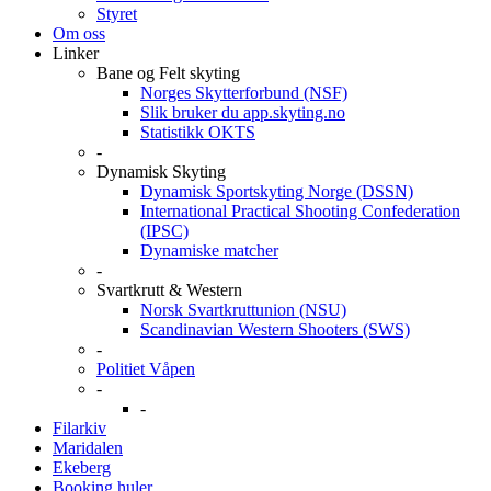
Styret
Om oss
Linker
Bane og Felt skyting
Norges Skytterforbund (NSF)
Slik bruker du app.skyting.no
Statistikk OKTS
-
Dynamisk Skyting
Dynamisk Sportskyting Norge (DSSN)
International Practical Shooting Confederation
(IPSC)
Dynamiske matcher
-
Svartkrutt & Western
Norsk Svartkruttunion (NSU)
Scandinavian Western Shooters (SWS)
-
Politiet Våpen
-
-
Filarkiv
Maridalen
Ekeberg
Booking huler