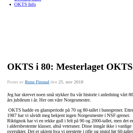
OKTS Info
OKTS i 80: Mesterlaget OKTS
Postet av
Rune Finstad
den
25. nov 2018
Jeg har skrevet noen små stykker fra vår historie i anledning vårt 80
års jubileum i år. Her om våre Norgesmestre.
OKTS hadde en glansperiode på 70 og 80-tallet i banegrener. Ette
1987 har vi såvidt meg bekjent ingen Norgesmestre i NSF-grener.
Riktignok har vi en rekke gull i felt på 90 og 2000-tallet, men det e
i aldersbestemte klasser, altså veteraner. Disse inngår ikke i vanlige
oversikter. Det er ukjent hva vi presterte i rifle og pistol før 60-tallet