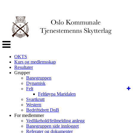
Veksle
navigasjon
OKTS
Kurs og medlemsskap
Resultater
Grupper
Banegruppen
Dynamisk
Felt
Feltløypa Maridalen
Svartkrutt
Western
Bedriftidrett DnB
For medlemmer
Vedlikehold/feilmelding anlegg
Banegruppen side innlogget
Referater og dokumenter