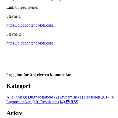
Link til resultatene:
Stevne 1
https://bloccontent.blob.core....
Stevne 2
https://bloccontent.blob.core....
Logg inn for å skrive en kommentar.
Kategori
Alle innlegg
Dugnadsarbeid (2)
Dynamisk (1)
Feltserien 2017 (6)
Lagmesterskap (10)
Resultater (14)
RSS
Arkiv