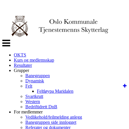
Veksle
navigasjon
OKTS
Kurs og medlemsskap
Resultater
Grupper
Banegruppen
Dynamisk
Felt
Feltløypa Maridalen
Svartkrutt
Western
Bedriftidrett DnB
For medlemmer
Vedlikehold/feilmelding anlegg
Banegruppen side innlogget
Referater og dokumenter