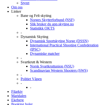
Styret
Om oss
Linker
Bane og Felt skyting
Norges Skytterforbund (NSF)
Slik bruker du app.skyting.no
Statistikk OKTS
-
Dynamisk Skyting
Dynamisk Sportskyting Norge (DSSN)
International Practical Shooting Confederation
(IPSC)
Dynamiske matcher
-
Svartkrutt & Western
Norsk Svartkruttunion (NSU)
Scandinavian Western Shooters (SWS)
-
Politiet Våpen
-
-
Filarkiv
Maridalen
Ekeberg
Booking huler