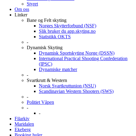
Styret
Om oss
Linker
Bane og Felt skyting
Norges Skytterforbund (NSF)
Slik bruker du app.skyting.no
Statistikk OKTS
-
Dynamisk Skyting
Dynamisk Sportskyting Norge (DSSN)
International Practical Shooting Confederation
(IPSC)
Dynamiske matcher
-
Svartkrutt & Western
Norsk Svartkruttunion (NSU)
Scandinavian Western Shooters (SWS)
-
Politiet Våpen
-
-
Filarkiv
Maridalen
Ekeberg
Booking huler