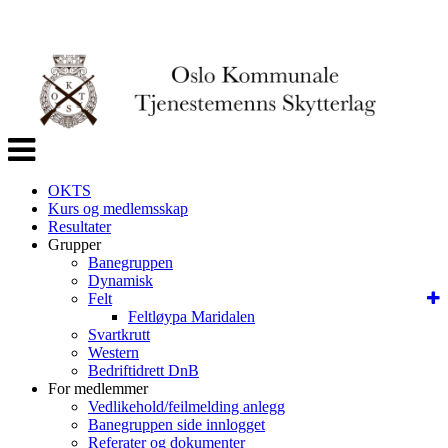
Veksle
navigasjon
OKTS
Kurs og medlemsskap
Resultater
Grupper
Banegruppen
Dynamisk
Felt
Feltløypa Maridalen
Svartkrutt
Western
Bedriftidrett DnB
For medlemmer
Vedlikehold/feilmelding anlegg
Banegruppen side innlogget
Referater og dokumenter