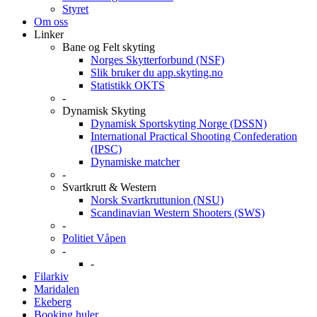
Styret
Om oss
Linker
Bane og Felt skyting
Norges Skytterforbund (NSF)
Slik bruker du app.skyting.no
Statistikk OKTS
-
Dynamisk Skyting
Dynamisk Sportskyting Norge (DSSN)
International Practical Shooting Confederation
(IPSC)
Dynamiske matcher
-
Svartkrutt & Western
Norsk Svartkruttunion (NSU)
Scandinavian Western Shooters (SWS)
-
Politiet Våpen
-
-
Filarkiv
Maridalen
Ekeberg
Booking huler