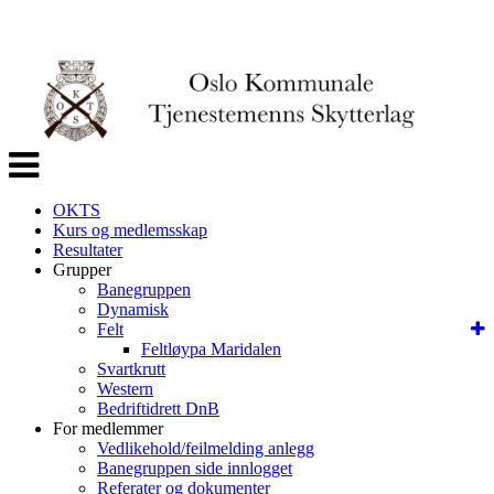
Veksle
navigasjon
OKTS
Kurs og medlemsskap
Resultater
Grupper
Banegruppen
Dynamisk
Felt
Feltløypa Maridalen
Svartkrutt
Western
Bedriftidrett DnB
For medlemmer
Vedlikehold/feilmelding anlegg
Banegruppen side innlogget
Referater og dokumenter