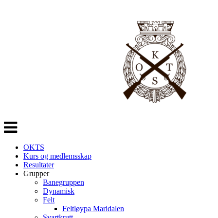
Veksle
navigasjon
OKTS
Kurs og medlemsskap
Resultater
Grupper
Banegruppen
Dynamisk
Felt
Feltløypa Maridalen
Svartkrutt