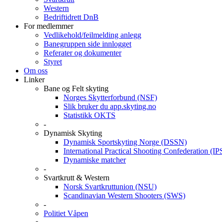
Western
Bedriftidrett DnB
For medlemmer
Vedlikehold/feilmelding anlegg
Banegruppen side innlogget
Referater og dokumenter
Styret
Om oss
Linker
Bane og Felt skyting
Norges Skytterforbund (NSF)
Slik bruker du app.skyting.no
Statistikk OKTS
-
Dynamisk Skyting
Dynamisk Sportskyting Norge (DSSN)
International Practical Shooting Confederation (I
Dynamiske matcher
-
Svartkrutt & Western
Norsk Svartkruttunion (NSU)
Scandinavian Western Shooters (SWS)
-
Politiet Våpen