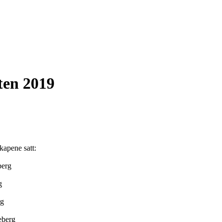
ten 2019
kapene satt:
berg
g
rg
eberg