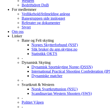
Western
Bedriftidrett DnB
For medlemmer
Vedlikehold/feilmelding anlegg
Banegruppen side innlogget
Referater og dokumenter
Styret
Om oss
Linker
Bane og Felt skyting
Norges Skytterforbund (NSF)
Slik bruker du app.skyting.no
Statistikk OKTS
-
Dynamisk Skyting
Dynamisk Sportskyting Norge (DSSN)
International Practical Shooting Confederation (I
Dynamiske matcher
-
Svartkrutt & Western
Norsk Svartkruttunion (NSU)
Scandinavian Western Shooters (SWS)
-
Politiet Våpen
-