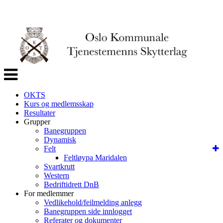
Veksle
navigasjon
OKTS
Kurs og medlemsskap
Resultater
Grupper
Banegruppen
Dynamisk
Felt
Feltløypa Maridalen
Svartkrutt
Western
Bedriftidrett DnB
For medlemmer
Vedlikehold/feilmelding anlegg
Banegruppen side innlogget
Referater og dokumenter