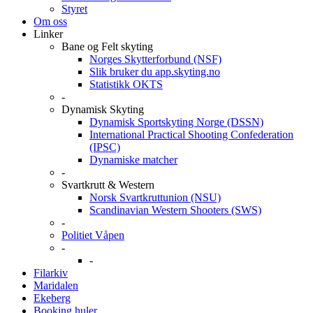
Styret
Om oss
Linker
Bane og Felt skyting
Norges Skytterforbund (NSF)
Slik bruker du app.skyting.no
Statistikk OKTS
-
Dynamisk Skyting
Dynamisk Sportskyting Norge (DSSN)
International Practical Shooting Confederation
(IPSC)
Dynamiske matcher
-
Svartkrutt & Western
Norsk Svartkruttunion (NSU)
Scandinavian Western Shooters (SWS)
-
Politiet Våpen
-
-
Filarkiv
Maridalen
Ekeberg
Booking huler